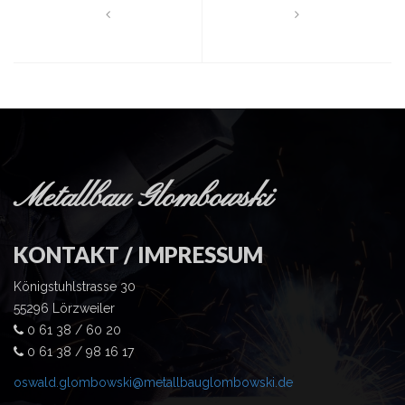
Metallbau Glombowski
KONTAKT / IMPRESSUM
Königstuhlstrasse 30
55296 Lörzweiler
0 61 38 / 60 20
0 61 38 / 98 16 17
oswald.glombowski@metallbauglombowski.de