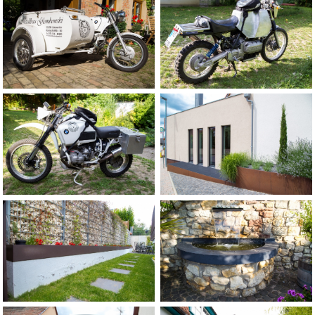
Hochbeeteinfassung
Motorradteile aus
Wandverkleidung und
Aluminium
Lichtschachtabdeckung aus
Stahlblech und Gitterrost
Beeteinfassung auf
einer Gartenmauer
Wasserbecken
gefertigt aus Stahlblech
feuerverzinkt und
pulverbeschichtet
Terrassenüberdachung
Rankbögen
und Palmenhaus
gefertigt aus Rund und
gefertigt aus filigranen Winkel
Rechteckrohr
und T- Profilen mit eingekitteten
Glasscheiben
Treppe mit Geländer