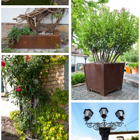
Hoflampe
Pfosten für Sonnensegel
gefertigt aus Rundrohr und
Flachmaterial
Ladegestell und
Verzurrleisten
gefertigt aus Rundrohr