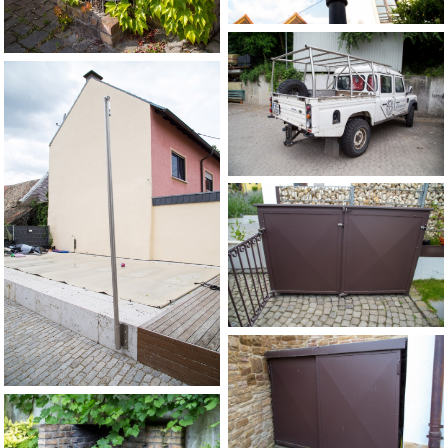
Mülltonnen Einhausung
gefertigt aus Stahl und
Aluminium
Mülltonnen
Einhausung aus Stahl
Grillrost mit Feuerwanne