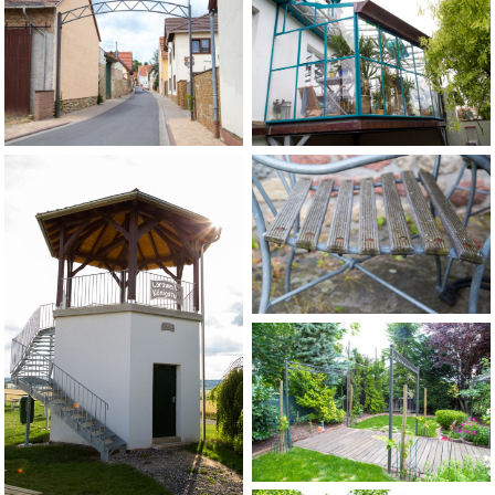
Gartenstuhl
Rankgerüst
Pflanztöpfe
Beeteinfassung
Pflanzenschutzgitter