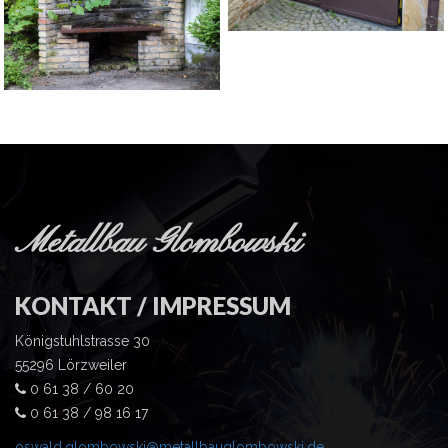
Metallbau Glombowski
KONTAKT / IMPRESSUM
Königstuhlstrasse 30
55296 Lörzweiler
0 61 38 / 60 20
0 61 38 / 98 16 17
oswald.glombowski@metallbauglombowski.de